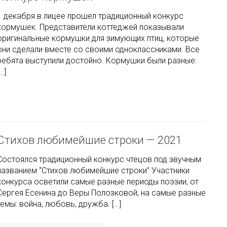
Конкурс кормушек
1 декабря в лицее прошел традиционный конкурс
кормушек. Представители коттеджей показывали
оригинальные кормушки для зимующих птиц, которые
они сделали вместе со своими одноклассниками. Все
ребята выступили достойно. Кормушки были разные:
…]
Стихов любимейшие строки — 2021
Состоялся традиционный конкурс чтецов под звучным
названием “Стихов любимейшие строки” Участники
конкурса осветили самые разные периоды поэзии, от
Сергея Есенина до Веры Полозковой, на самые разные
темы: война, любовь, дружба. […]