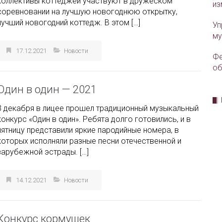
коллективы коттеджей участвуют в дружеском
из
соревновании на лучшую новогоднюю открытку,
лучший новогодний коттедж. В этом […]
Уп
му
17.12.2021
Новости
Фе
об
Один в один — 2021
3 декабря в лицее прошел традиционный музыкальный
конкурс «Один в один». Ребята долго готовились, и в
пятницу представили яркие пародийные номера, в
которых исполняли разные песни отечественной и
зарубежной эстрады. […]
14.12.2021
Новости