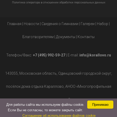
Политика оператора в отношении обработки персональных данных
Главная
|
Новости
|
Сведения о Гимназии
|
Галереи
|
Набор
|
Благотворителям
|
Документы
|
Контакты
Телефон/Факс:
+7 (495) 992-59-27
| E-mail:
info@korallovo.ru
143055, Московская область, Одинцовский городской округ,
посёлок дома отдыха Караллово, АНОО «Многопрофильная
гимназия», д.2.
Для работы сайта мы используем файлы cookie.
Принимаю
Если Вы не согласны, то можете закрыть сайт.
Соглашение об использовании файлов cookie