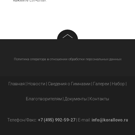
нажмите
Ctrl+Enter
.
Политика оператора в отношении обработки персональных данных
Главная
|
Новости
|
Сведения о Гимназии
|
Галереи
|
Набор
|
Благотворителям
|
Документы
|
Контакты
Телефон/Факс:
+7 (495) 992-59-27
| E-mail:
info@korallovo.ru