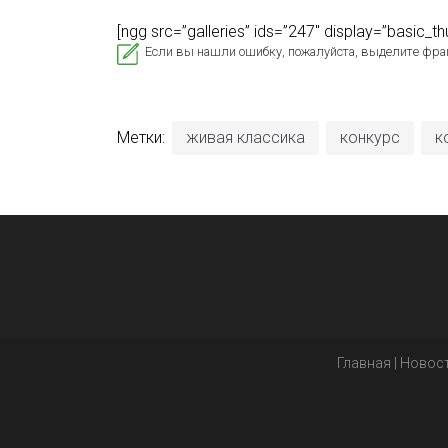
[ngg src=”galleries” ids=”247″ display=”basic_
Если вы нашли ошибку, пожалуйста, выделите фра
Метки:
живая классика
конкурс
к
Главная
|
Новос