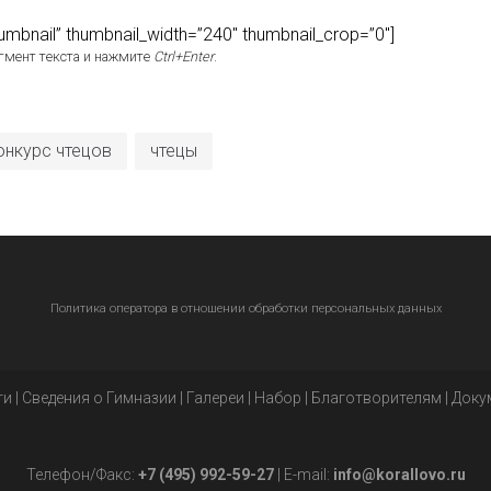
thumbnail” thumbnail_width=”240″ thumbnail_crop=”0″]
гмент текста и нажмите
Ctrl+Enter
.
онкурс чтецов
чтецы
Политика оператора в отношении обработки персональных данных
ти
|
Сведения о Гимназии
|
Галереи
|
Набор
|
Благотворителям
|
Доку
Телефон/Факс:
+7 (495) 992-59-27
| E-mail:
info@korallovo.ru