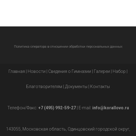
Политика оператора в отношении обработки персональных данных
Главная
|
Новости
|
Сведения о Гимназии
|
Галереи
|
Набор
|
Благотворителям
|
Документы
|
Контакты
Телефон/Факс:
+7 (495) 992-59-27
| E-mail:
info@korallovo.ru
143055, Московская область, Одинцовский городской округ,