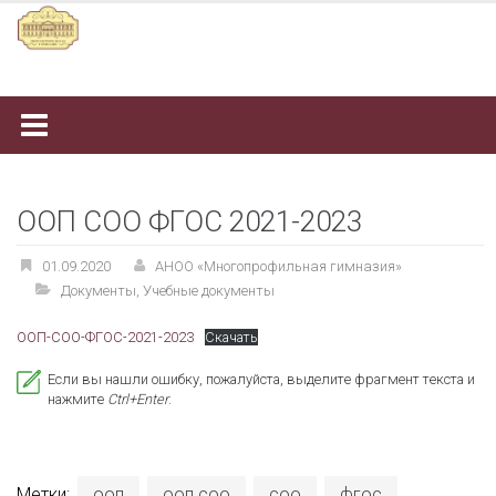
Наверх
ООП СОО ФГОС 2021-2023
01.09.2020
АНОО «Многопрофильная гимназия»
Документы
,
Учебные документы
ООП-СОО-ФГОС-2021-2023
Скачать
Если вы нашли ошибку, пожалуйста, выделите фрагмент текста и
нажмите
Ctrl+Enter
.
Метки:
ооп
ооп соо
соо
фгос