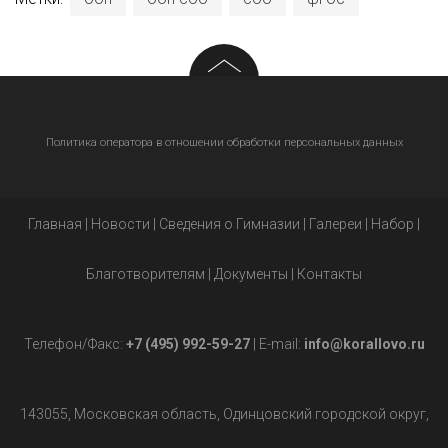
Политика оператора в отношении обработки персональных данных
Главная
|
Новости
|
Сведения о Гимназии
|
Галереи
|
Набор
|
Благотворителям
|
Документы
|
Контакты
Телефон/Факс:
+7 (495) 992-59-27
| E-mail:
info@korallovo.ru
143055, Московская область, Одинцовский городской округ,