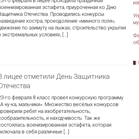
23-го февраля в лицее проходила праздичная
из
военнизированная эстафета, приуроченная ко Дню
Защитника Отечества. Проводились конкурсы:
Уп
разведение костра, проеодоление «минного поля»,
му
движение по азимуту на лыжах, строительство укрытия
в экстремальных условиях, […]
Фе
об
В лицее отметили День Защитника
Отечества
23-го февраля 8 класс провёл конкурсную программу
«А ну-ка, мальчики». Множество весёлых конкурсов
проверили ребят на изобретательность,
сообразительность, и находчивость. Так же
состоялась военизированная эстафета, которая
включала в себя различные […]