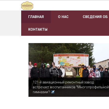
Наверх
ГЛАВНАЯ
О НАС
СВЕДЕНИЯ ОБ
КОНТАКТЫ
121-й авиационный ремонтный завод
встречает воспитанников “Многопрофильной
гимназии”!