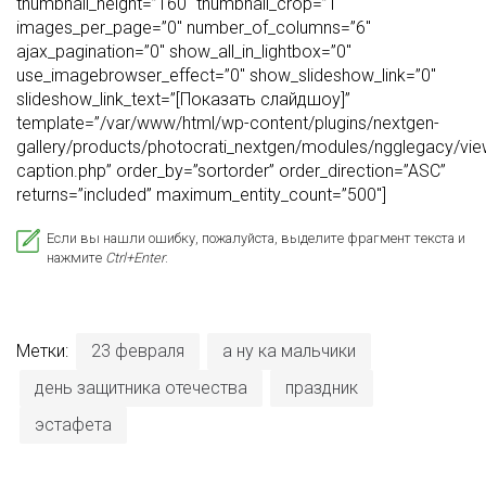
thumbnail_height=”160″ thumbnail_crop=”1″
images_per_page=”0″ number_of_columns=”6″
ajax_pagination=”0″ show_all_in_lightbox=”0″
use_imagebrowser_effect=”0″ show_slideshow_link=”0″
slideshow_link_text=”[Показать слайдшоу]”
template=”/var/www/html/wp-content/plugins/nextgen-
gallery/products/photocrati_nextgen/modules/ngglegacy/view
caption.php” order_by=”sortorder” order_direction=”ASC”
returns=”included” maximum_entity_count=”500″]
Если вы нашли ошибку, пожалуйста, выделите фрагмент текста и
нажмите
Ctrl+Enter
.
Метки:
23 февраля
а ну ка мальчики
день защитника отечества
праздник
эстафета