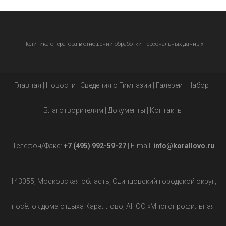
Политика оператора в отношении обработки персональных данных
Главная
|
Новости
|
Сведения о Гимназии
|
Галереи
|
Набор
|
Благотворителям
|
Документы
|
Контакты
Телефон/Факс:
+7 (495) 992-59-27
| E-mail:
info@korallovo.ru
143055, Московская область, Одинцовский городской округ,
посёлок дома отдыха Караллово, АНОО «Многопрофильная