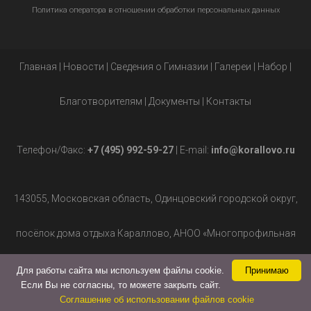
Политика оператора в отношении обработки персональных данных
Главная
|
Новости
|
Сведения о Гимназии
|
Галереи
|
Набор
|
Благотворителям
|
Документы
|
Контакты
Телефон/Факс:
+7 (495) 992-59-27
| E-mail:
info@korallovo.ru
143055, Московская область, Одинцовский городской округ,
посёлок дома отдыха Караллово, АНОО «Многопрофильная
гимназия», д.2.
Для работы сайта мы используем файлы cookie.
Принимаю
Если Вы не согласны, то можете закрыть сайт.
Соглашение об использовании файлов cookie