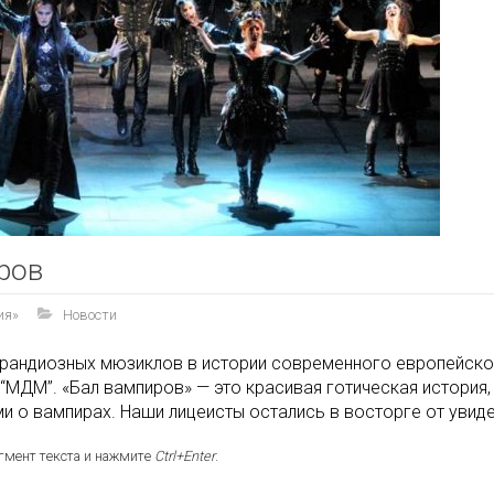
ров
ия»
Новости
 грандиозных мюзиклов в истории современного европейског
“МДМ”. «Бал вампиров» — это красивая готическая история,
 о вампирах. Наши лицеисты остались в восторге от увиде
гмент текста и нажмите
Ctrl+Enter
.