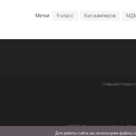
Метки:
9 класс
бал вампиров
МД
Главная
|
Новос
143055, Московская область, Оди
Для работы сайта мы используем файлы co