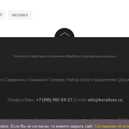
М
мюзикл
Политика оператора в отношении обработки персональных данных
ти
|
Сведения о Гимназии
|
Галереи
|
Набор
|
Благотворителям
|
Доку
Телефон/Факс:
+7 (495) 992-59-27
| E-mail:
info@korallovo.ru
нцовский городской округ, посёлок дома отдыха Караллово, АНОО 
okie. Если Вы не согласны, то можете закрыть сайт.
Соглашение об исп