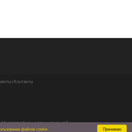
менты
|
Контакты
«Многопрофильная гимназия», д.2.
ользовании файлов cookie
Принимаю