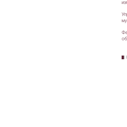
из
Уп
му
Фе
об