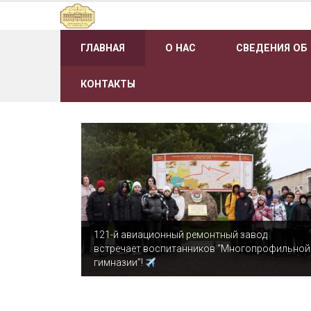
Наверх
ГЛАВНАЯ
О НАС
СВЕДЕНИЯ ОБ
КОНТАКТЫ
121-й авиационный ремонтный завод
встречает воспитанников “Многопрофильной
гимназии”!