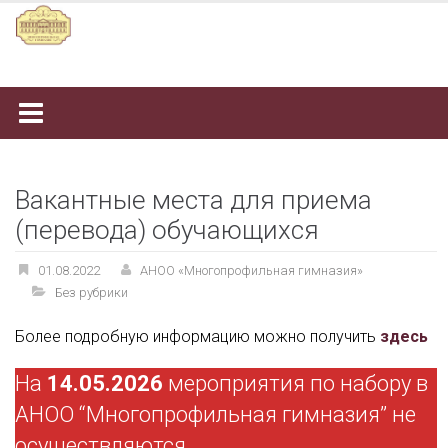
Наверх
Вакантные места для приема
(перевода) обучающихся
01.08.2022
АНОО «Многопрофильная гимназия»
Без рубрики
Более подробную информацию можно получить
здесь
На
14.05.2026
мероприятия по набору в
АНОО “Многопрофильная гимназия” не
осуществляются.