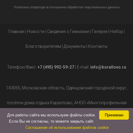
Политика оператора в отношении обработки персональных данных
Главная
|
Новости
|
Сведения о Гимназии
|
Галереи
|
Набор
|
Благотворителям
|
Документы
|
Контакты
Телефон/Факс:
+7 (495) 992-59-27
| E-mail:
info@korallovo.ru
143055, Московская область, Одинцовский городской округ,
посёлок дома отдыха Караллово, АНОО «Многопрофильная
Для работы сайта мы используем файлы cookie.
Принимаю
гимназия», д.2.
Если Вы не согласны, то можете закрыть сайт.
Соглашение об использовании файлов cookie