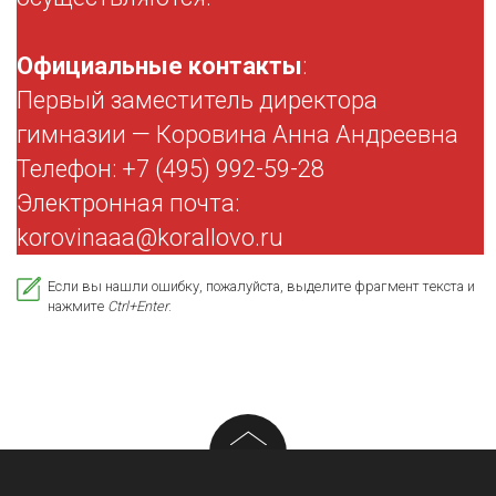
Официальные контакты
:
Первый заместитель директора
гимназии — Коровина Анна Андреевна
Телефон: +7 (495) 992-59-28
Электронная почта:
korovinaaa@korallovo.ru
Если вы нашли ошибку, пожалуйста, выделите фрагмент текста и
нажмите
Ctrl+Enter
.