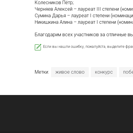
Колесников Пётр;
Черняев Алексей – лауреат III степени (ном
Сумина Дарья – лауреат I степени (номинац
Никишкина Алина – лауреат I степени (номин
Благодарим всех участников за отличные вы
Если вы нашли ошибку, пожалуйста, выделите фра
Метки:
живое слово
конкурс
поб