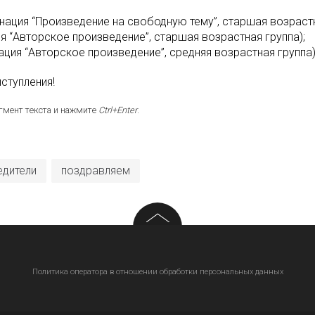
инация “Произведение на свободную тему”, старшая возрастн
ия “Авторское произведение”, старшая возрастная группа);
ация “Авторское произведение”, средняя возрастная группа)
ступления!
гмент текста и нажмите
Ctrl+Enter
.
едители
поздравляем
Политика оператора в отношении обработки персональных данных