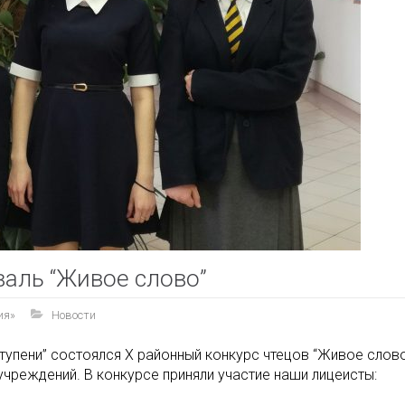
валь “Живое слово”
ия»
Новости
тупени” состоялся X районный конкурс чтецов “Живое слово
чреждений. В конкурсе приняли участие наши лицеисты: