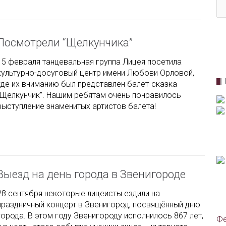
Посмотрели “Щелкунчика”
15 февраля танцевальная группа Лицея посетила
культурно-досуговый центр имени Любови Орловой,
где их вниманию был представлен балет-сказка
“Щелкунчик”. Нашим ребятам очень понравилось
выступление знаменитых артистов балета!
Выезд на день города в Звенигороде
28 сентября некоторые лицеисты ездили на
праздничный концерт в Звенигород, посвящённый дню
города. В этом году Звенигороду исполнилось 867 лет,
Фе