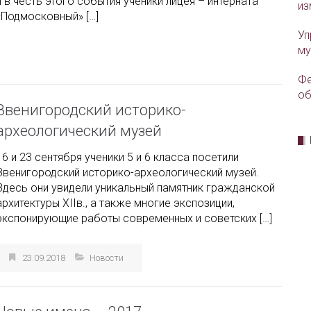
и в честь этого события ученики лицея – интерната
из
«Подмосковный» […]
Уп
му
Фе
об
Звенигородский историко-
археологический музей
16 и 23 сентября ученики 5 и 6 класса посетили
Звенигородский историко-археологический музей.
Здесь они увидели уникальный памятник гражданской
архитектуры XIIв., а также многие экспозиции,
экспонирующие работы современных и советских […]
23.09.2018
Новости