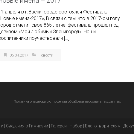
Новые имена – 2017
11 апреля в г.Звенигороде состоялся Фестиваль
«Новые имена-2017», В связи с тем, что в 2017-ом году
город отметит своё 865-летие, фестиваль прошёл под
девизом «Мой любимый Звенигород». Наши
воспитанники поучаствовали […]
06.04.2017
Новости
Политика оператора в отношении обработки персональных данных
ти
|
Сведения о Гимназии
|
Галереи
|
Набор
|
Благотворителям
|
Доку