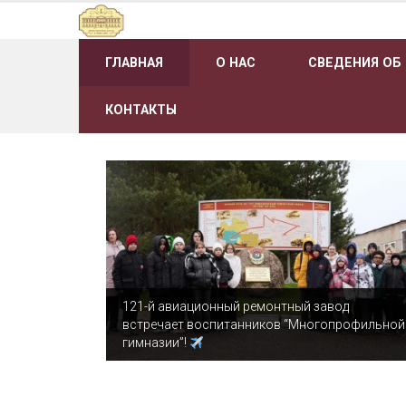
Наверх
ГЛАВНАЯ
О НАС
СВЕДЕНИЯ ОБ
КОНТАКТЫ
121-й авиационный ремонтный завод
встречает воспитанников “Многопрофильной
гимназии”!