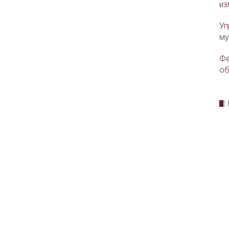
из
Уп
му
Фе
об