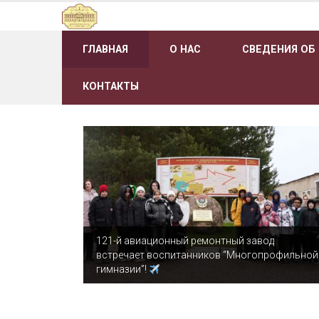
Наверх
ГЛАВНАЯ
О НАС
СВЕДЕНИЯ ОБ
КОНТАКТЫ
121-й авиационный ремонтный завод
встречает воспитанников “Многопрофильной
гимназии”!