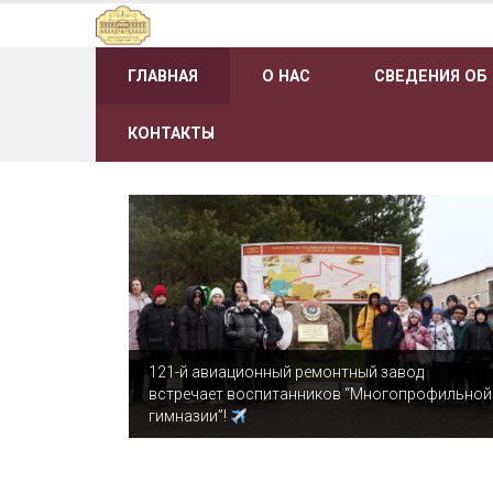
Наверх
ГЛАВНАЯ
О НАС
СВЕДЕНИЯ ОБ
КОНТАКТЫ
121-й авиационный ремонтный завод
встречает воспитанников “Многопрофильной
гимназии”!