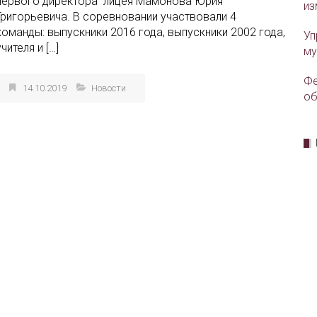
первого директора лицея Мамонова Юрия
из
Григорьевича. В соревновании участвовали 4
команды: выпускники 2016 года, выпускники 2002 года,
Уп
учителя и […]
му
Фе
14.10.2019
Новости
об