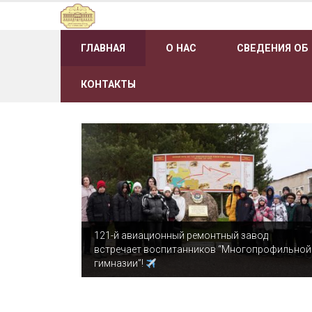
Наверх
ГЛАВНАЯ
О НАС
СВЕДЕНИЯ ОБ
КОНТАКТЫ
121-й авиационный ремонтный завод
встречает воспитанников “Многопрофильной
гимназии”!