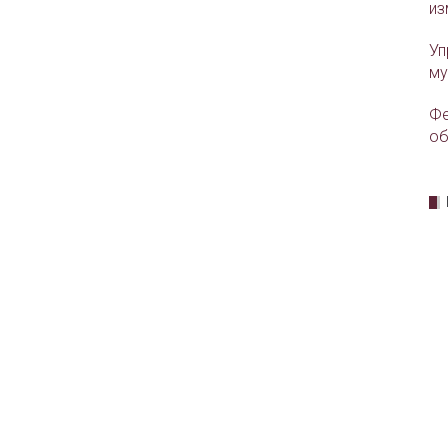
из
Уп
му
Фе
об