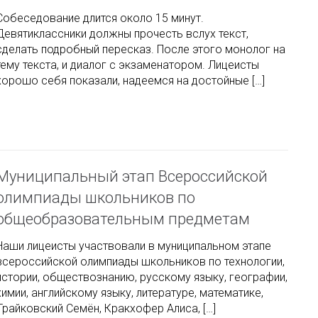
Собеседование длится около 15 минут.
Девятиклассники должны прочесть вслух текст,
сделать подробный пересказ. После этого монолог на
тему текста, и диалог с экзаменатором. Лицеисты
хорошо себя показали, надеемся на достойные […]
Муниципальный этап Всероссийской
олимпиады школьников по
общеобразовательным предметам
Наши лицеисты участвовали в муниципальном этапе
всероссийской олимпиады школьников по технологии,
истории, обществознанию, русскому языку, географии,
химии, английскому языку, литературе, математике,
Трайковский Семён, Кракхофер Алиса, […]