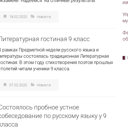
экзамене. Надеемся на отличные результаты.
из
Уп
18.02.2020
Новости
му
Фе
Литературная гостиная 9 класс
об
В рамках Предметной недели русского языка и
литературы состоялась традиционная Литературная
гостиная. В этом году стихотворения поэтов прошлых
столетий читали ученики 9 класса.
07.02.2020
Новости
Состоялось пробное устное
собеседование по русскому языку у 9
класса