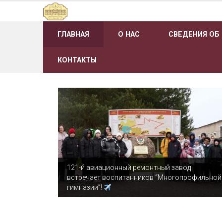
Наверх
ГЛАВНАЯ
О НАС
СВЕДЕНИЯ ОБ
КОНТАКТЫ
121-й авиационный ремонтный завод
встречает воспитанников “Многопрофильной
гимназии”!