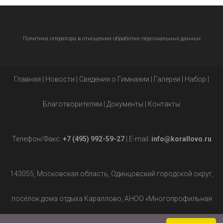
Политика оператора в отношении обработки персональных данных
Главная
|
Новости
|
Сведения о Гимназии
|
Галереи
|
Набор
|
Благотворителям
|
Документы
|
Контакты
Телефон/Факс:
+7 (495) 992-59-27
| E-mail:
info@korallovo.ru
143055, Московская область, Одинцовский городской округ,
посёлок дома отдыха Караллово, АНОО «Многопрофильная