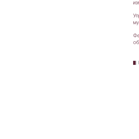
из
Уп
му
Фе
об