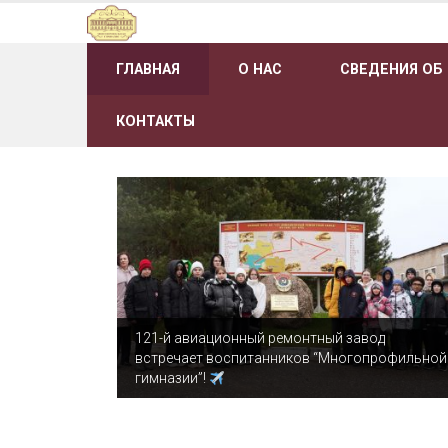
Наверх
ГЛАВНАЯ
О НАС
СВЕДЕНИЯ ОБ
КОНТАКТЫ
121-й авиационный ремонтный завод
встречает воспитанников “Многопрофильной
гимназии”!