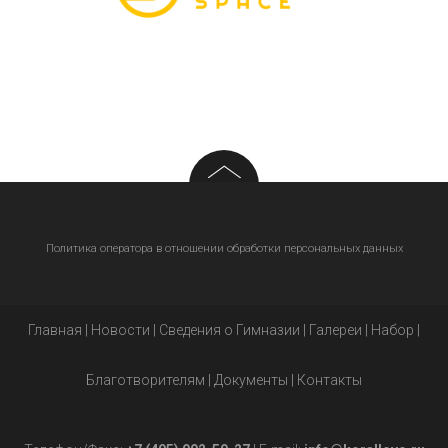
Политика оператора в отношении обработки персональных данных
Главная
|
Новости
|
Сведения о Гимназии
|
Галереи
|
Набор
|
Благотворителям
|
Документы
|
Контакты