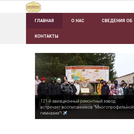
Наверх
ГЛАВНАЯ
О НАС
СВЕДЕНИЯ ОБ
КОНТАКТЫ
121-й авиационный ремонтный завод
встречает воспитанников “Многопрофильной
гимназии”!