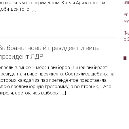
из
социальным экспериментом. Катя и Арина смогли
добиться того, […]
Уп
му
Фе
об
Выбраны новый президент и вице-
президент ЛДР
Апрель в лицее – месяц выборов. Лицей выбирает
президента и вице-президента. Состоялись дебаты, на
которых каждая из пар претендентов представила
свою предвыборную программу, а во вторник, 12-го
апреля, состоялись выборы. […]