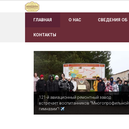
Наверх
ГЛАВНАЯ
О НАС
СВЕДЕНИЯ ОБ
КОНТАКТЫ
121-й авиационный ремонтный завод
встречает воспитанников “Многопрофильной
гимназии”!