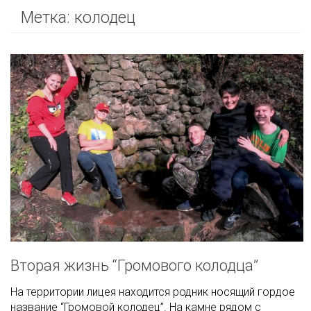
Метка:
колодец
Вторая жизнь “Громового колодца”
На территории лицея находится родник носящий гордое