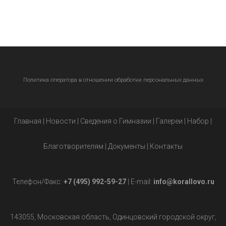
Политика оператора в отношении обработки персональных данных
Главная
|
Новости
|
Сведения о Гимназии
|
Галереи
|
Набор
|
Благотворителям
|
Документы
|
Контакты
Телефон/Факс:
+7 (495) 992-59-27
| E-mail:
info@korallovo.ru
143055, Московская область, Одинцовский городской округ,