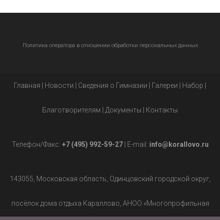
Политика оператора в отношении обработки персональных данных
Главная
|
Новости
|
Сведения о Гимназии
|
Галереи
|
Набор
|
Благотворителям
|
Документы
|
Контакты
Телефон/Факс:
+7 (495) 992-59-27
| E-mail:
info@korallovo.ru
143055, Московская область, Одинцовский городской округ,
посёлок дома отдыха Караллово, АНОО «Многопрофильная