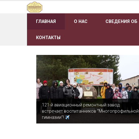
Наверх
ГЛАВНАЯ
О НАС
СВЕДЕНИЯ ОБ
КОНТАКТЫ
121-й авиационный ремонтный завод
встречает воспитанников “Многопрофильной
гимназии”!