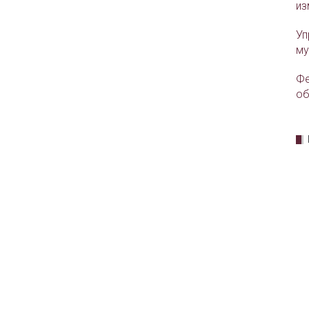
из
Уп
му
Фе
об