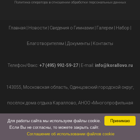
Политика оператора в отношении обработки персональных данных
Главная
|
Новости
|
Сведения о Гимназии
|
Галереи
|
Набор
|
Благотворителям
|
Документы
|
Контакты
Телефон/Факс:
+7 (495) 992-59-27
| E-mail:
info@korallovo.ru
143055, Московская область, Одинцовский городской округ,
посёлок дома отдыха Караллово, АНОО «Многопрофильная
Для работы сайта мы используем файлы cookie.
Принимаю
гимназия», д.2.
Если Вы не согласны, то можете закрыть сайт.
Соглашение об использовании файлов cookie