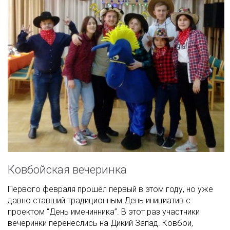
Ковбойская вечеринка
Первого февраля прошёл первый в этом году, но уже
давно ставший традиционным День инициатив с
проектом “День именинника”. В этот раз участники
вечеринки перенеслись на Дикий Запад. Ковбои,