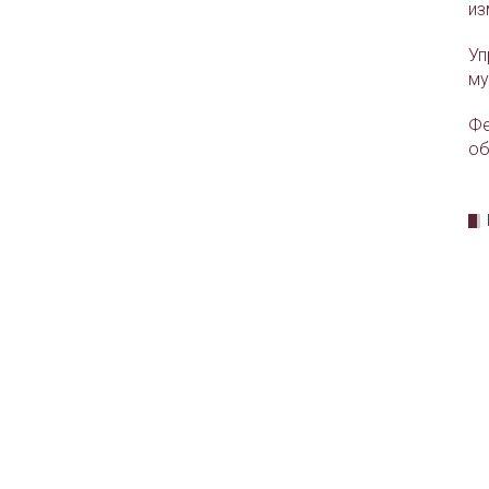
из
Уп
му
Фе
об