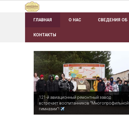
Наверх
ГЛАВНАЯ
О НАС
СВЕДЕНИЯ ОБ
КОНТАКТЫ
121-й авиационный ремонтный завод
встречает воспитанников “Многопрофильной
гимназии”!