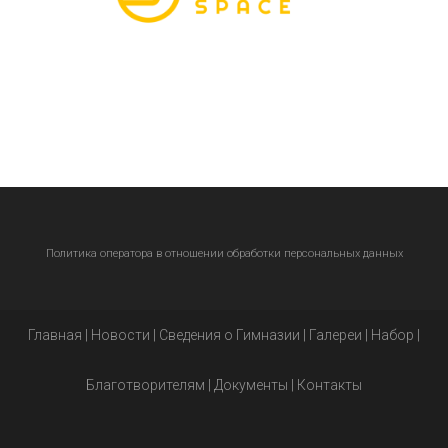
Политика оператора в отношении обработки персональных данных
Главная
|
Новости
|
Сведения о Гимназии
|
Галереи
|
Набор
|
Благотворителям
|
Документы
|
Контакты