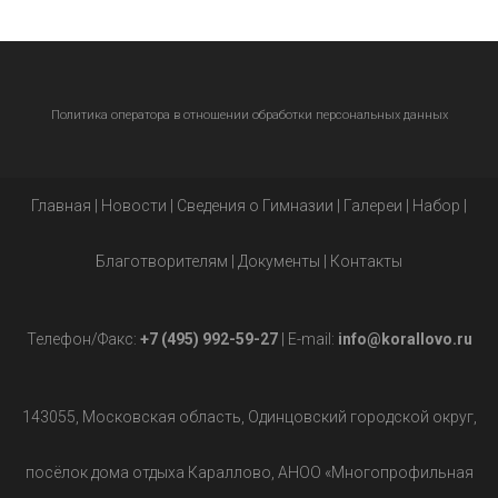
Политика оператора в отношении обработки персональных данных
Главная
|
Новости
|
Сведения о Гимназии
|
Галереи
|
Набор
|
Благотворителям
|
Документы
|
Контакты
Телефон/Факс:
+7 (495) 992-59-27
| E-mail:
info@korallovo.ru
143055, Московская область, Одинцовский городской округ,
посёлок дома отдыха Караллово, АНОО «Многопрофильная