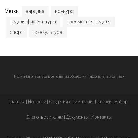
Метки:
зарядка
конкурс
неделя физкультуры
предметная неделя
спорт
физкультура
Политика оператора в отношении обработки персональных данных
Главная
|
Новости
|
Сведения о Гимназии
|
Галереи
|
Набор
|
Благотворителям
|
Документы
|
Контакты