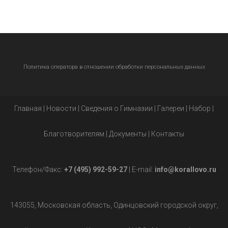
Политика оператора в отношении обработки персональных данных
Главная
|
Новости
|
Сведения о Гимназии
|
Галереи
|
Набор
|
Благотворителям
|
Документы
|
Контакты
Телефон/Факс:
+7 (495) 992-59-27
| E-mail:
info@korallovo.ru
143055, Московская область, Одинцовский городской округ,