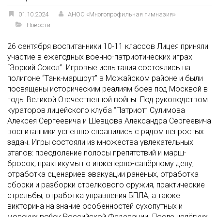
01.10.2024
АНОО «Многопрофильная гимназия»
Новости
26 сентября воспитанники 10-11 классов Лицея приняли
участие в ежегодных военно-патриотических играх
“Зоркий Сокол”. Игровые испытания состоялись на
полигоне “Танк-маршрут” в Можайском районе и были
посвящены историческим реалиям боёв под Москвой в
годы Великой Отечественной войны. Под руководством
кураторов лицейского клуба “Патриот” Сулимова
Алексея Сергеевича и Шевцова Александра Сергеевича
воспитанники успешно справились с рядом непростых
задач. Игры состояли из множества увлекательных
этапов: преодоление полосы препятствий и марш-
бросок, практикумы по инженерно-сапёрному делу,
отработка сценариев эвакуации раненых, отработка
сборки и разборки стрелкового оружия, практические
стрельбы, отработка управления БПЛА, а также
викторина на знание особенностей сухопутных и
морских войск Российской Федерации. После нелёгких