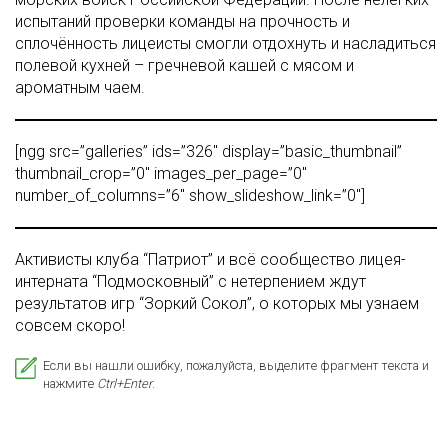
испытаний проверки команды на прочность и
сплочённость лицеисты смогли отдохнуть и насладиться
полевой кухней – гречневой кашей с мясом и
ароматным чаем.
[ngg src=”galleries” ids=”326″ display=”basic_thumbnail”
thumbnail_crop=”0″ images_per_page=”0″
number_of_columns=”6″ show_slideshow_link=”0″]
Активисты клуба “Патриот” и всё сообщество лицея-
интерната “Подмосковный” с нетерпением ждут
результатов игр “Зоркий Сокол”, о которых мы узнаем
совсем скоро!
Если вы нашли ошибку, пожалуйста, выделите фрагмент текста и
нажмите
Ctrl+Enter
.