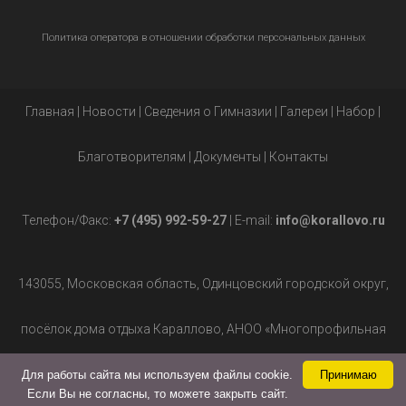
Политика оператора в отношении обработки персональных данных
Главная
|
Новости
|
Сведения о Гимназии
|
Галереи
|
Набор
|
Благотворителям
|
Документы
|
Контакты
Телефон/Факс:
+7 (495) 992-59-27
| E-mail:
info@korallovo.ru
143055, Московская область, Одинцовский городской округ,
посёлок дома отдыха Караллово, АНОО «Многопрофильная
гимназия», д.2.
Для работы сайта мы используем файлы cookie.
Принимаю
Если Вы не согласны, то можете закрыть сайт.