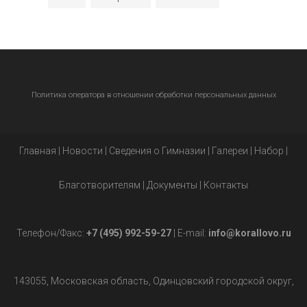
Политика оператора в отношении обработки персональных данных
Главная
|
Новости
|
Сведения о Гимназии
|
Галереи
|
Набор
|
Благотворителям
|
Документы
|
Контакты
Телефон/Факс:
+7 (495) 992-59-27
| E-mail:
info@korallovo.ru
143055, Московская область, Одинцовский городской округ,