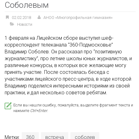
Соболевым
02.02.2018
АНОО «Многопрофильная гимназия»
Новости
1 февраля на Лицейском сборе выступил шеф-
корреспондент телеканала “360-Подмосковье”
Владимир Соболев. Он рассказал про “позитивную
журналистику”, про летние школы юных журналистов, и
различные конкурсы, в которых все желающие могу
принять участие. После состоялась беседа с
участниками лицейского пресс-центра, в ходе которой
Владимир поделился интересными историями из своей
практики, и дал несколько советов ребятам.
Если вы нашли ошибку, пожалуйста, выделите фрагмент текста и
нажмите
Ctrl+Enter
.
Метки:
360
встреча
соболев