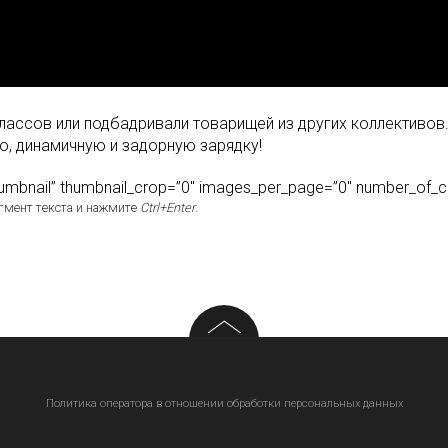
классов или подбадривали товарищей из других коллективо
, динамичную и задорную зарядку!
_thumbnail” thumbnail_crop=”0″ images_per_page=”0″ number_of_
гмент текста и нажмите
Ctrl+Enter
.
Политика оператора в отношении обработки персональных данных