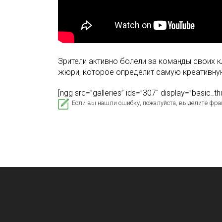
Зрители активно болели за команды своих 
жюри, которое определит самую креативную
[ngg src=”galleries” ids=”307″ display=”basic
Если вы нашли ошибку, пожалуйста, выделите фра