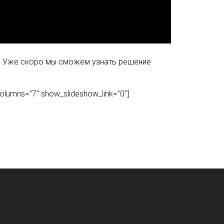
в. Уже скоро мы сможем узнать решение
columns=”7″ show_slideshow_link=”0″]