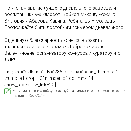
По итогам звание лучшего дневального завоевали
воспитанники 9-х классов: Бобков Михаил, Рожина
Виктория и Абасова Карина. Ребята, вы – молодцы!
Продолжайте быть достойным примером дневального.
Отдельную благодарность хочется выразить
талантливой и неповторимой Добровой Ирине
Валентиновне, организатору конкурса и куратору игр
ЛДР!
[ngg src=”galleries” ids=”285″ display=”basic_thumbnail”
thumbnail_crop=”0″ number_of_columns=”4″
show_slideshow_link=”0″]
Если вы нашли ошибку, пожалуйста, выделите фрагмент текста и
нажмите
Ctrl+Enter
.