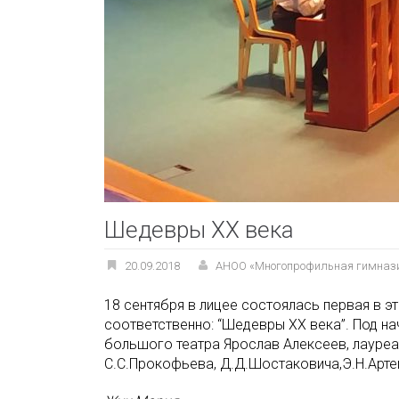
Шедевры ХХ века
20.09.2018
АНОО «Многопрофильная гимназ
18 сентября в лицее состоялась первая в 
соответственно: “Шедевры ХХ века”. Под на
большого театра Ярослав Алексеев, лауреа
С.С.Прокофьева, Д.Д.Шостаковича,Э.Н.Арте