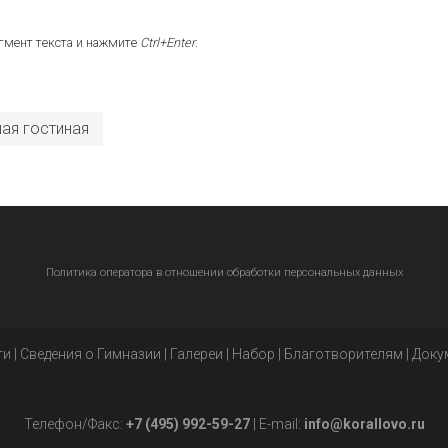
гмент текста и нажмите
Ctrl+Enter
.
ая гостиная
Политика оператора в отношении обработки персональных данных
ти
|
Сведения о Гимназии
|
Галереи
|
Набор
|
Благотворителям
|
Доку
Телефон/Факс:
+7 (495) 992-59-27
| E-mail:
info@korallovo.ru