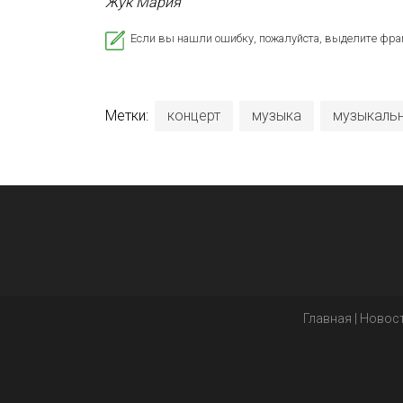
Жук Мария
Если вы нашли ошибку, пожалуйста, выделите фра
Метки:
концерт
музыка
музыкальн
Главная
|
Новос