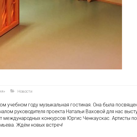
ия»
Новости
этом учебном году музыкальная гостиная. Она была посвящ
чалом руководителя проекта Натальи Ваховой для нас выст
т международных конкурсов Юргис Ченкаускас. Артисты по
мьева. Ждём новых встреч!