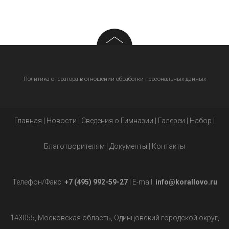
Политика оператора в отношении обработки персональных данных
Главная
|
Новости
|
Сведения о Гимназии
|
Галереи
|
Набор
|
Благотворителям
|
Документы
|
Контакты
Телефон/Факс:
+7 (495) 992-59-27
| E-mail:
info@korallovo.ru
143055, Московская область, Одинцовский городской округ,