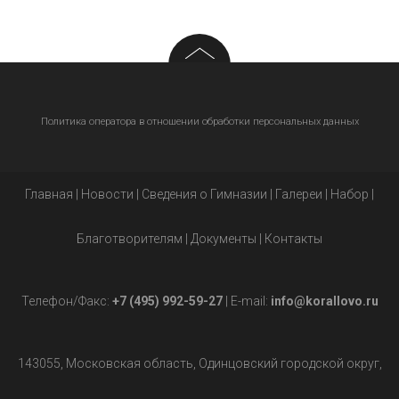
Политика оператора в отношении обработки персональных данных
Главная
|
Новости
|
Сведения о Гимназии
|
Галереи
|
Набор
|
Благотворителям
|
Документы
|
Контакты
Телефон/Факс:
+7 (495) 992-59-27
| E-mail:
info@korallovo.ru
143055, Московская область, Одинцовский городской округ,