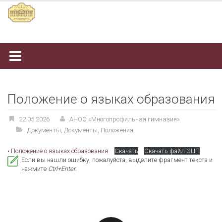
Наверх
Положение о языках образования
22.05.2026
АНОО «Многопрофильная гимназия»
Документы
,
Документы
,
Положения
•
Положение о языках образования
Скачать
Скачать файл ЭЦП
Если вы нашли ошибку, пожалуйста, выделите фрагмент текста и
нажмите
Ctrl+Enter
.