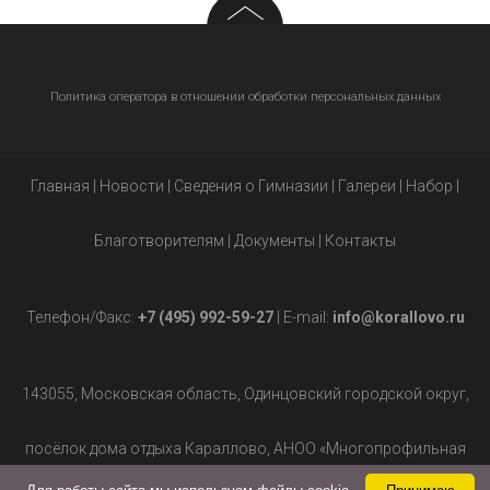
Политика оператора в отношении обработки персональных данных
Главная
|
Новости
|
Сведения о Гимназии
|
Галереи
|
Набор
|
Благотворителям
|
Документы
|
Контакты
Телефон/Факс:
+7 (495) 992-59-27
| E-mail:
info@korallovo.ru
143055, Московская область, Одинцовский городской округ,
посёлок дома отдыха Караллово, АНОО «Многопрофильная