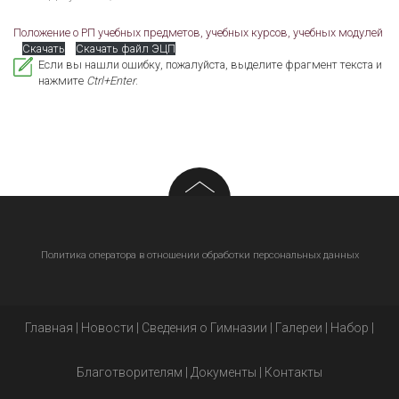
Положение о РП учебных предметов, учебных курсов, учебных модулей
Скачать
Скачать файл ЭЦП
Если вы нашли ошибку, пожалуйста, выделите фрагмент текста и
нажмите
Ctrl+Enter
.
Политика оператора в отношении обработки персональных данных
Главная
|
Новости
|
Сведения о Гимназии
|
Галереи
|
Набор
|
Благотворителям
|
Документы
|
Контакты