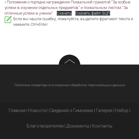
•
Положение о порядке награждения Похвальной грамотой “За особые
успехи в изучении отдельных предметов” и похвальным листом “За
отличные успехи в учении”
Скачать
Скачать файл ЭЦП
Если вы нашли ошибку, пожалуйста, выделите фрагмент текста и
нажмите
Ctrl+Enter
.
Политика оператора в отношении обработки персональных данных
Главная
|
Новости
|
Сведения о Гимназии
|
Галереи
|
Набор
|
Благотворителям
|
Документы
|
Контакты