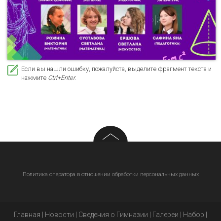
Если вы нашли ошибку, пожалуйста, выделите фрагмент текста и
нажмите
Ctrl+Enter
.
Политика оператора в отношении обработки персональных данных
Главная
|
Новости
|
Сведения о Гимназии
|
Галереи
|
Набор
|