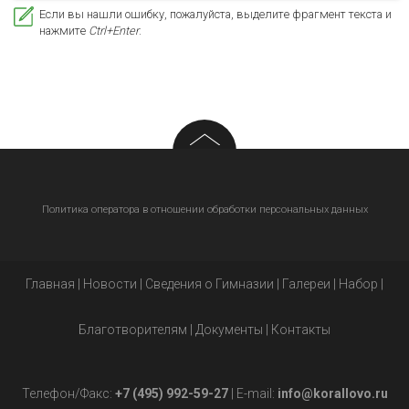
Если вы нашли ошибку, пожалуйста, выделите фрагмент текста и
нажмите
Ctrl+Enter
.
Политика оператора в отношении обработки персональных данных
Главная
|
Новости
|
Сведения о Гимназии
|
Галереи
|
Набор
|
Благотворителям
|
Документы
|
Контакты
Телефон/Факс:
+7 (495) 992-59-27
| E-mail:
info@korallovo.ru