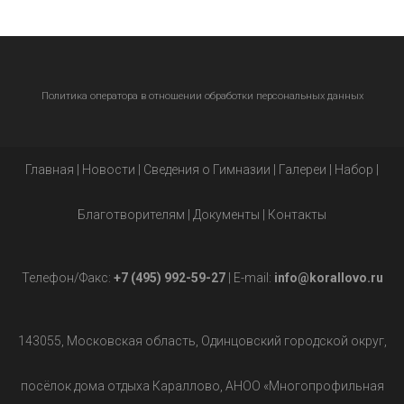
Политика оператора в отношении обработки персональных данных
Главная
|
Новости
|
Сведения о Гимназии
|
Галереи
|
Набор
|
Благотворителям
|
Документы
|
Контакты
Телефон/Факс:
+7 (495) 992-59-27
| E-mail:
info@korallovo.ru
143055, Московская область, Одинцовский городской округ,
посёлок дома отдыха Караллово, АНОО «Многопрофильная