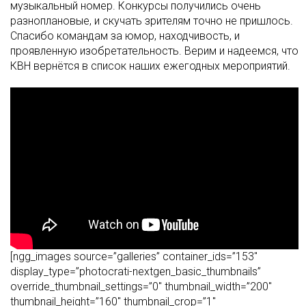
музыкальный номер. Конкурсы получились очень
разноплановые, и скучать зрителям точно не пришлось.
Спасибо командам за юмор, находчивость, и
проявленную изобретательность. Верим и надеемся, что
КВН вернётся в список наших ежегодных мероприятий.
[ngg_images source=”galleries” container_ids=”153″
display_type=”photocrati-nextgen_basic_thumbnails”
override_thumbnail_settings=”0″ thumbnail_width=”200″
thumbnail_height=”160″ thumbnail_crop=”1″