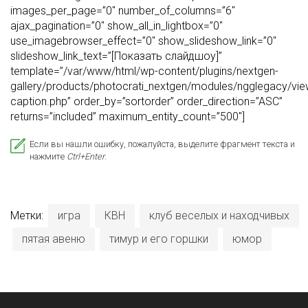
images_per_page=”0″ number_of_columns=”6″
ajax_pagination=”0″ show_all_in_lightbox=”0″
use_imagebrowser_effect=”0″ show_slideshow_link=”0″
slideshow_link_text=”[Показать слайдшоу]”
template=”/var/www/html/wp-content/plugins/nextgen-
gallery/products/photocrati_nextgen/modules/ngglegacy/view
caption.php” order_by=”sortorder” order_direction=”ASC”
returns=”included” maximum_entity_count=”500″]
Если вы нашли ошибку, пожалуйста, выделите фрагмент текста и
нажмите
Ctrl+Enter
.
Метки:
игра
КВН
клуб веселых и находчивых
пятая авеню
тимур и его горшки
юмор