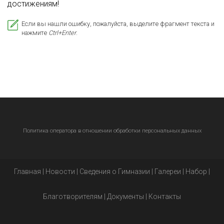
достижениям!
Если вы нашли ошибку, пожалуйста, выделите фрагмент текста и
нажмите
Ctrl+Enter
.
Политика оператора в отношении обработки персональных данных
Главная
|
Новости
|
Сведения о Гимназии
|
Галереи
|
Набор
|
Благотворителям
|
Документы
|
Контакты