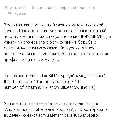
23.12.2024
АНОО «Многопрофильная гимназия»
Новости
Воспитанники профильной физико-математической
группы 10 классов Лицея-интерната “Подмосковный”
посетили медицинское подразделение НИЯУ МИФИ, где
узнали много нового о роли физики в борьбе с
онкологическими угрозами. Экскурсия развеяла
первоначальные сомнения ребят о несоответствии их
профиля медицинскому делу.
[ngg src=”galleries” ids=”341″ display=”basic_thumbnail”
thumbnail_crop=”0″ images_per_page=”0″
number_of_columns=”6″ show_slideshow_link=”0″]
Знакомство с такими зонами подразделения как
“Анатомический 3D-стол «Пирогов»”, лабораторией по
выделению наночастиц металлов и “Кобальтовой