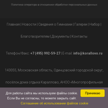
Политика оператора в отношении обработки персональных данных
Главная
|
Новости
|
Сведения о Гимназии
|
Галереи
|
Набор
|
Благотворителям
|
Документы
|
Контакты
Телефон/Факс:
+7 (495) 992-59-27
| E-mail:
info@korallovo.ru
143055, Московская область, Одинцовский городской округ,
посёлок дома отдыха Караллово, АНОО «Многопрофильная
Для работы сайта мы используем файлы cookie.
Принимаю
гимназия», д.2.
Если Вы не согласны, то можете закрыть сайт.
Соглашение об использовании файлов cookie